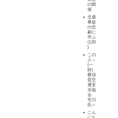
の開
催
交通
事故
の悲
劇に
学ぶ
(130
)
この
人～
(一
財)
横須
賀交
通安
全協
会
市川
氏～
こん
にち