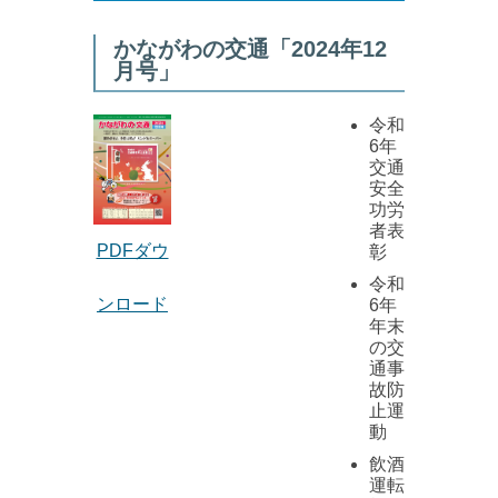
かながわの交通「2024年12
月号」
令和
6年
交通
安全
功労
者表
PDFダウ
彰
令和
ンロード
6年
年末
の交
通事
故防
止運
動
飲酒
運転