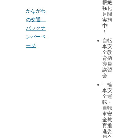
根絶
強化
かながわ
月間
の交通
実施
中!
バックナ
！
ンバーペ
自転
ージ
車安
全教
育指
導員
講習
会
二輪
車安
全運
転・
自転
車安
全教
育推
進委
員会