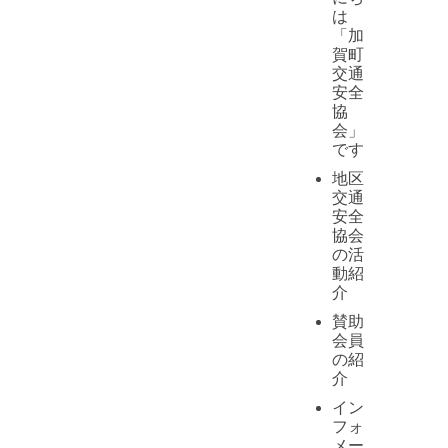
は
「加
賀町
交通
安全
協
会」
です
地区
交通
安全
協会
の活
動紹
介
賛助
会員
の紹
介
イン
フォ
メー