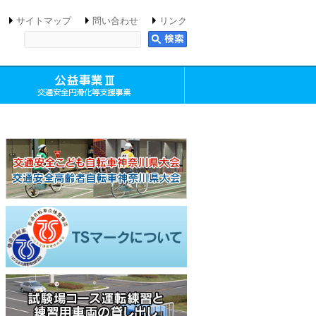
サイトマップ
問い合わせ
リンク
キーワードを入力してください
啓発活動事業）
益事業Ⅱ（交通安全講習事業）
公益事業Ⅲ（交通安全円