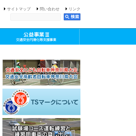
サイトマップ
問い合わせ
リンク
キーワードを入力してください
啓発活動事業）
益事業Ⅱ（交通安全講習事業）
公益事業Ⅲ（交通安全円